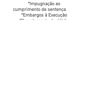
*Impugnação ao
cumprimento de sentença
*Embargos à Execução
*Parcelamento do débito
exequendo
*Impugnação ao bloqueio
de ativos financeiros
*Impugnação à penhora
*Impugnação à hasta
pública
*Exceção de Pré-
Executividade
*Embargos de Terceiro
*Defesa de
impenhorabilidade
*Recursos
Fraude Pix