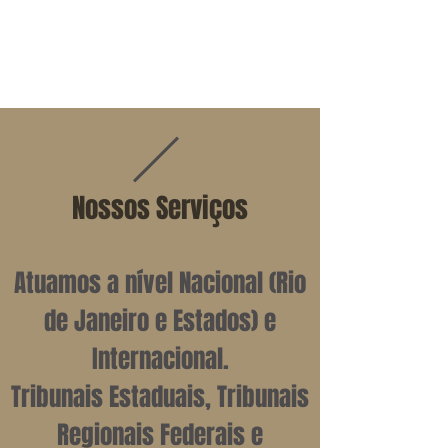
T
A
Nossos Serviços
Atuamos a nível Nacional (Rio
de Janeiro e Estados) e
Internacional.
Tribunais Estaduais, Tribunais
Regionais Federais e